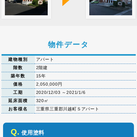
物件データ
建物種別
アパート
階数
2階建
築年数
15年
価格
2,050,000円
工期
2020/12/03 ～2021/1/6
延床面積
320㎡
お客様名
三重県三重郡川越町Ｓアパート
使用塗料