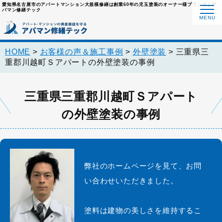
愛知県名古屋市のアパートマンション大規模修繕は創業60年の児玉塗装のオーナー様ブランド｜ア
パマン修繕テック
HOME
>
お客様の声＆施工事例
>
外壁塗装
>
三重県三
重郡川越町Ｓアパートの外壁塗装の事例
三重県三重郡川越町Ｓアパート
の外壁塗装の事例
弊社のホームページを見て、お問
い合わせいただきました。
塗料は建物の美しさを維持するこ