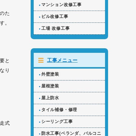
マンション改修工事
のた
ビル改修工事
す。
工場 改修工事
工事メニュー
要と
なり
外壁塗装
屋根塗装
屋上防水
タイル補修・修理
シーリング工事
走式
防水工事(ベランダ、バルコニ