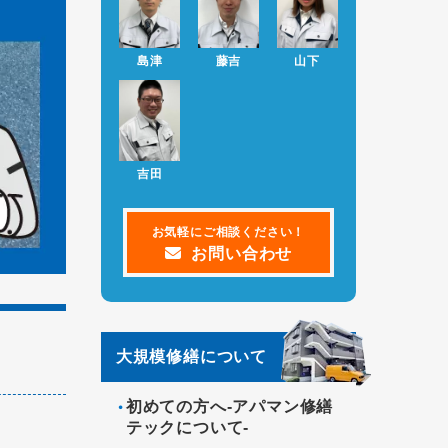
修繕で損する人、得する人を大公開セ
ミナー
島津
藤吉
山下
2022.10.13
2022年11月と12月の大規
お知らせ
模修繕で損する人、得する人を大公開
セミナー
2022.09.08
ホームページをリニューア
お知らせ
吉田
ルしました。
お気軽にご相談ください！
お問い合わせ
大規模修繕について
初めての方へ-アパマン修繕
テックについて-