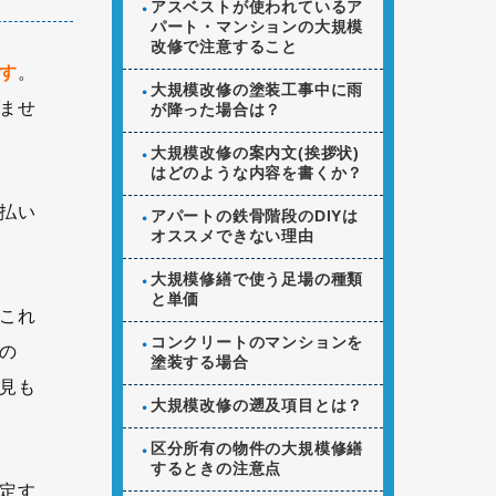
アスベストが使われているア
パート・マンションの大規模
改修で注意すること
す
。
大規模改修の塗装工事中に雨
ませ
が降った場合は？
大規模改修の案内文(挨拶状)
はどのような内容を書くか？
払い
アパートの鉄骨階段のDIYは
オススメできない理由
大規模修繕で使う足場の種類
と単価
これ
コンクリートのマンションを
の
塗装する場合
見も
大規模改修の遡及項目とは？
区分所有の物件の大規模修繕
するときの注意点
定す