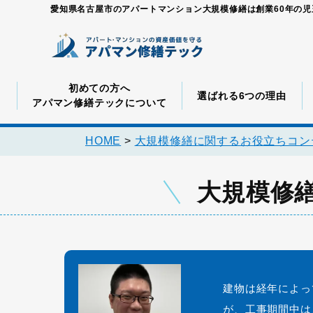
愛知県名古屋市のアパートマンション大規模修繕は創業60年の
初めての方へ
選ばれる6つの理由
アパマン修繕テックについて
HOME
>
大規模修繕に関するお役立ちコン
大規模修
建物は経年によっ
が、工事期間中は