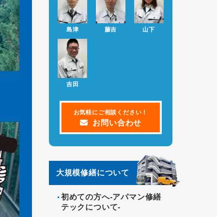
修繕で損する人、得する人を大公開セ
ミナー
島津
藤吉
山下
2022.10.13
2022年11月と12月の大規
お知らせ
模修繕で損する人、得する人を大公開
セミナー
2022.09.08
ホームページをリニューア
お知らせ
吉田
ルしました。
お気軽にご相談ください！
お問い合わせ
大規模修繕について
初めての方へ-アパマン修繕
テックについて-