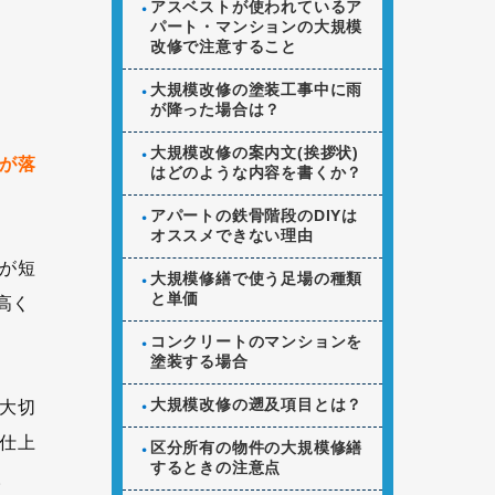
アスベストが使われているア
パート・マンションの大規模
改修で注意すること
大規模改修の塗装工事中に雨
が降った場合は？
大規模改修の案内文(挨拶状)
が落
はどのような内容を書くか？
アパートの鉄骨階段のDIYは
オススメできない理由
が短
大規模修繕で使う足場の種類
と単価
高く
コンクリートのマンションを
塗装する場合
大規模改修の遡及項目とは？
大切
仕上
区分所有の物件の大規模修繕
するときの注意点
。