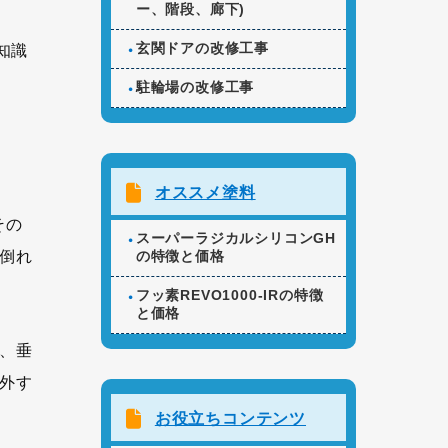
ー、階段、廊下)
玄関ドアの改修工事
知識
駐輪場の改修工事
オススメ塗料
その
スーパーラジカルシリコンGH
倒れ
の特徴と価格
フッ素REVO1000-IRの特徴
と価格
、垂
外す
お役立ちコンテンツ