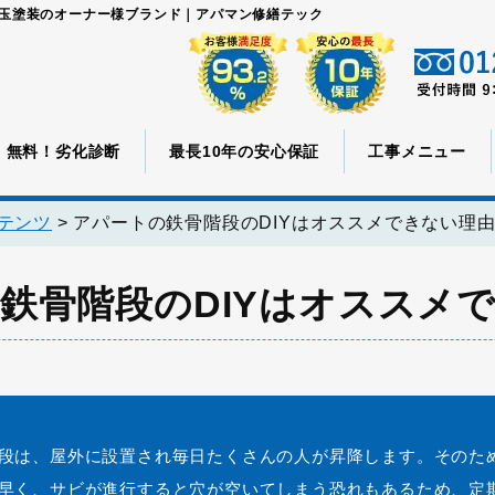
児玉塗装のオーナー様ブランド｜アパマン修繕テック
無料！劣化診断
最長10年の安心保証
工事メニュー
テンツ
>
アパートの鉄骨階段のDIYはオススメできない理
鉄骨階段のDIYはオススメ
段は、屋外に設置され毎日たくさんの人が昇降します。そのた
早く、サビが進行すると穴が空いてしまう恐れもあるため、定