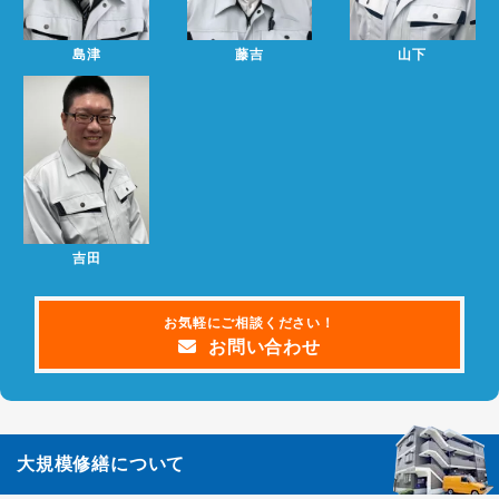
2022.10.13
2022年11月と12月の大規模修繕で損する人、得する人を大
お知らせ
島津
藤吉
山下
公開セミナー
2022.09.08
ホームページをリニューアルしました。
お知らせ
吉田
お気軽にご相談ください！
お問い合わせ
大規模修繕について