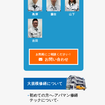
修繕で損する人、得する人を大公開セ
ミナー
島津
藤吉
山下
2022.10.13
2022年11月と12月の大規
お知らせ
模修繕で損する人、得する人を大公開
セミナー
2022.09.08
ホームページをリニューア
お知らせ
吉田
ルしました。
お気軽にご相談ください！
お問い合わせ
大規模修繕について
初めての方へ-アパマン修繕
テックについて-