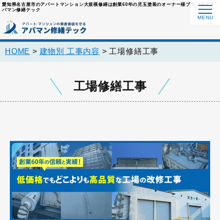
愛知県名古屋市のアパートマンション大規模修繕は創業60年の児玉塗装のオーナー様ブランド｜ア
パマン修繕テック
HOME
>
建物別 工事内容
>
工場修繕工事
工場修繕工事